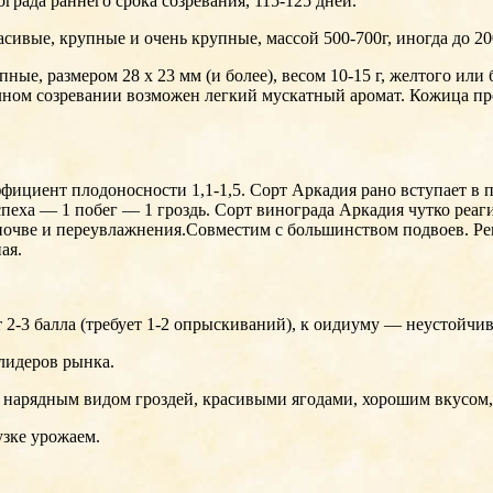
рада раннего срока созревания, 115-125 дней.
ивые, крупные и очень крупные, массой 500-700г, иногда до 200
ые, размером 28 x 23 мм (и более), весом 10-15 г, желтого или
лном созревании возможен легкий мускатный аромат. Кожица про
ициент плодоносности 1,1-1,5. Сорт Аркадия рано вступает в п
спеха — 1 побег — 1 гроздь. Сорт винограда Аркадия чутко реаг
почве и переувлажнения.Совместим с большинством подвоев. Ре
ая.
 2-3 балла (требует 1-2 опрыскиваний), к оидиуму — неустойчив
лидеров рынка.
, нарядным видом гроздей, красивыми ягодами, хорошим вкусом
узке урожаем.