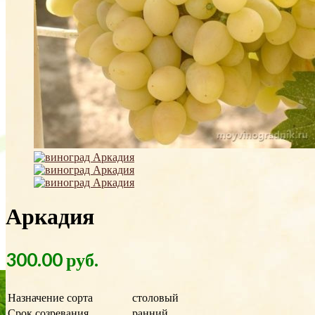
Аркадия
300.00
р
уб.
Назначение сорта
столовый
Срок созревания
ранний