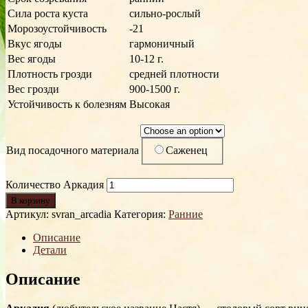
Сила роста куста
сильно-рослый
Морозоустойчивость
-21
Вкус ягоды
гармоничный
Вес ягоды
10-12 г.
Плотность грозди
средней плотности
Вес грозди
900-1500 г.
Устойчивость к болезням
Высокая
Саженец
Вид посадочного материала
Количество Аркадия
В корзину
Артикул:
svran_arcadia
Категория:
Ранние
Описание
Детали
Описание