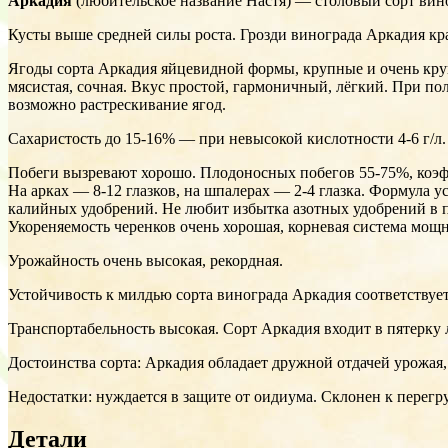
Аркадия
(любительское название Настя) — столовый сорт виног
Кусты выше средней силы роста. Грозди винограда Аркадия крас
Ягоды сорта Аркадия яйцевидной формы, крупные и очень крупн
мясистая, сочная. Вкус простой, гармоничный, лёгкий. При по
возможно растрескивание ягод.
Сахаристость до 15-16% — при невысокой кислотности 4-6 г/л.
Побеги вызревают хорошо. Плодоносных побегов 55-75%, коэфф
На арках — 8-12 глазков, на шпалерах — 2-4 глазка. Формула у
калийных удобрений. Не любит избытка азотных удобрений в 
Укореняемость черенков очень хорошая, корневая система мощн
Урожайность очень высокая, рекордная.
Устойчивость к милдью сорта винограда Аркадия соответствует
Транспортабельность высокая. Сорт Аркадия входит в пятерку 
Достоинства сорта: Аркадия обладает дружной отдачей урожая
Недостатки: нуждается в защите от оидиума. Склонен к перегр
Детали