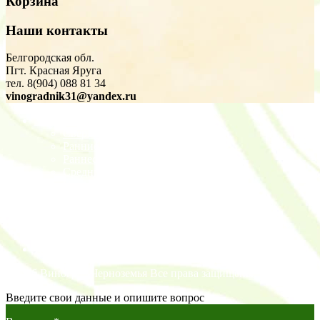
Корзина
Наши контакты
Белгородская обл.
Пгт. Красная Яруга
тел. 8(904) 088 81 34
vinogradnik31@yandex.ru
Магазин
Сверхранние
Ранние
Раннесредние
Средние
Среднепоздние
Авторские статьи
Акции
Прайс
Доставка
Контакты
©2026 Виноград Черноземья Все права защищены.
Введите свои данные и опишите вопрос