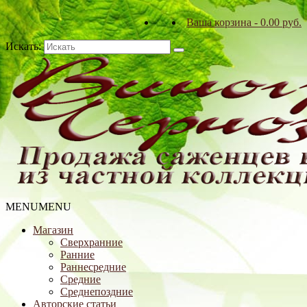
Ваша корзина
-
0.00
р
уб.
Искать:
MENU
MENU
Магазин
Сверхранние
Ранние
Раннесредние
Средние
Среднепоздние
Авторские статьи