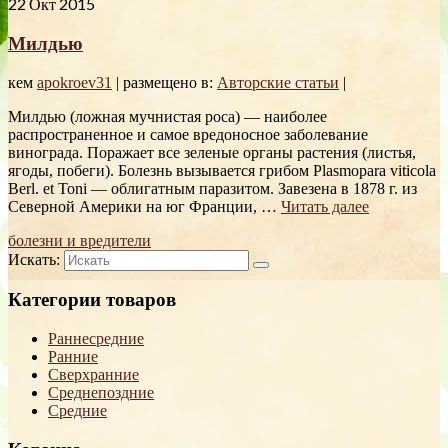
22
Окт 2015
Милдью
кем
apokroev31
|
размещено в:
Авторские статьи
|
Милдью (ложная мучнистая роса) — наиболее
распространенное и самое вредоносное заболевание
винограда. Поражает все зеленые органы растения (листья,
ягоды, побеги). Болезнь вызывается грибом Plasmopara viticola
Berl. et Toni — облигатным паразитом. Завезена в 1878 г. из
Северной Америки на юг Франции, …
Читать далее
болезни и вредители
Искать:
Категории товаров
Раннесредние
Ранние
Сверхранние
Среднепоздние
Средние