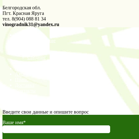
Белгородская обл.
Пгт. Красная Яруга
тел. 8(904) 088 81 34
vinogradnik31@yandex.ru
Магазин
Сверхранние
Ранние
Раннесредние
Средние
Среднепоздние
Авторские статьи
Акции
Прайс
Доставка
Контакты
©2026 Виноград Черноземья Все права защищены.
Введите свои данные и опишите вопрос
Ваше имя*