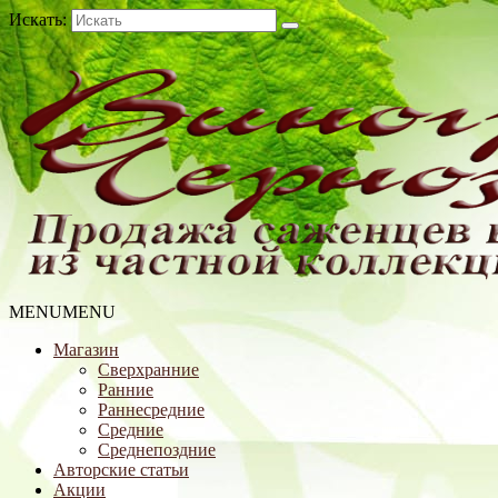
Искать:
MENU
MENU
Магазин
Сверхранние
Ранние
Раннесредние
Средние
Среднепоздние
Авторские статьи
Акции