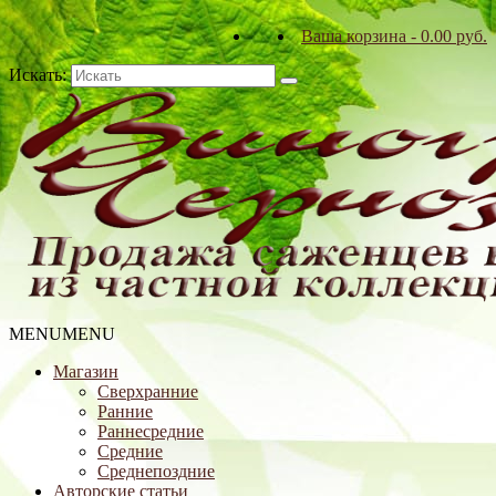
Ваша корзина
-
0.00
р
уб.
Искать:
MENU
MENU
Магазин
Сверхранние
Ранние
Раннесредние
Средние
Среднепоздние
Авторские статьи