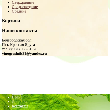
Сверхранние
Среднепоздние
Средние
Корзина
Наши контакты
Белгородская обл.
Пгт. Красная Яруга
тел. 8(904) 088 81 34
vinogradnik31@yandex.ru
Магазин
Сверхранние
Ранние
Раннесредние
Средние
Среднепоздние
Авторские статьи
Акции
Прайс
Доставка
Контакты