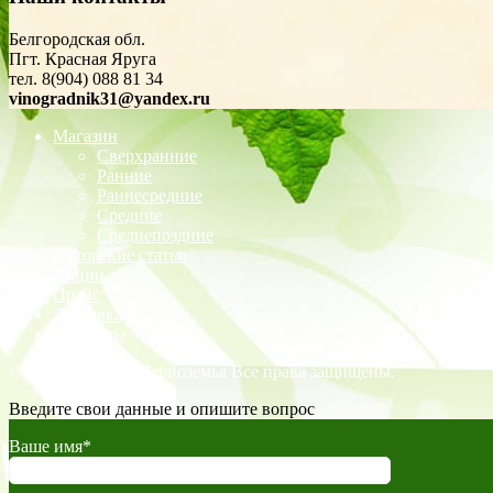
Белгородская обл.
Пгт. Красная Яруга
тел. 8(904) 088 81 34
vinogradnik31@yandex.ru
Магазин
Сверхранние
Ранние
Раннесредние
Средние
Среднепоздние
Авторские статьи
Акции
Прайс
Доставка
Контакты
©2026 Виноград Черноземья Все права защищены.
Введите свои данные и опишите вопрос
Ваше имя*