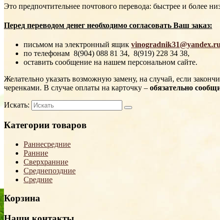
Это предпочтительнее почтового перевода: быстрее и более н
Перед переводом денег необходимо согласовать Ваш заказ:
письмом на электронный ящик
vinogradnik31@yandex.r
по телефонам 8(904) 088 81 34, 8(919) 228 34 38,
оставить сообщение на нашем персональном сайте.
Желательно указать возможную замену, на случай, если законч
черенками. В случае оплаты на карточку –
обязательно сообщи
Искать:
Категории товаров
Раннесредние
Ранние
Сверхранние
Среднепоздние
Средние
Корзина
Наши контакты