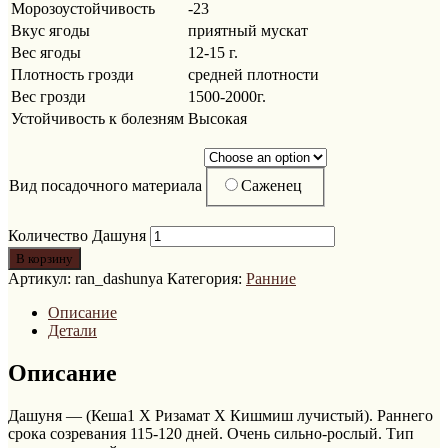
Морозоустойчивость
-23
Вкус ягоды
приятный мускат
Вес ягоды
12-15 г.
Плотность грозди
средней плотности
Вес грозди
1500-2000г.
Устойчивость к болезням
Высокая
Саженец
Вид посадочного материала
Количество Дашуня
В корзину
Артикул:
ran_dashunya
Категория:
Ранние
Описание
Детали
Описание
Дашуня — (Кеша1 Х Ризамат Х Кишмиш лучистый). Раннего
срока созревания 115-120 дней. Очень сильно-рослый. Тип