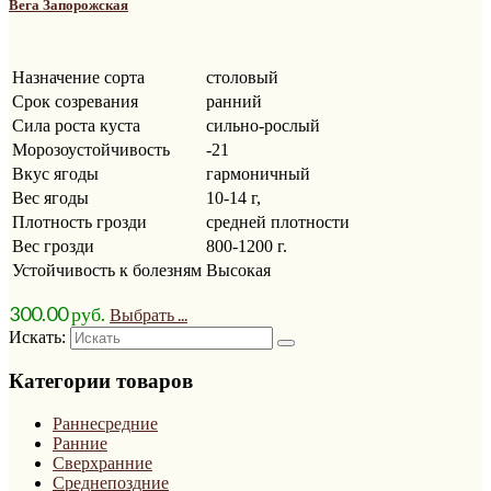
Вега Запорожская
Назначение сорта
столовый
Срок созревания
ранний
Сила роста куста
сильно-рослый
Морозоустойчивость
-21
Вкус ягоды
гармоничный
Вес ягоды
10-14 г,
Плотность грозди
средней плотности
Вес грозди
800-1200 г.
Устойчивость к болезням
Высокая
300.00
р
уб.
Выбрать ...
Искать:
Категории товаров
Раннесредние
Ранние
Сверхранние
Среднепоздние