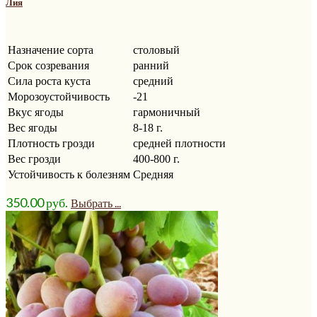
Лия
Назначение сорта
столовый
Срок созревания
ранний
Сила роста куста
средний
Морозоустойчивость
-21
Вкус ягоды
гармоничный
Вес ягоды
8-18 г.
Плотность грозди
средней плотности
Вес грозди
400-800 г.
Устойчивость к болезням
Средняя
350.00
р
уб.
Выбрать ...