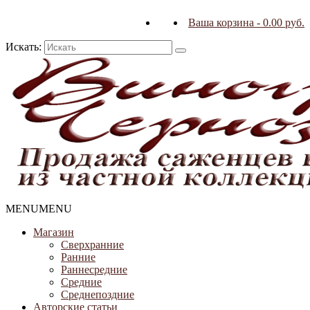
Ваша корзина
-
0.00
р
уб.
Искать:
MENU
MENU
Магазин
Сверхранние
Ранние
Раннесредние
Средние
Среднепоздние
Авторские статьи