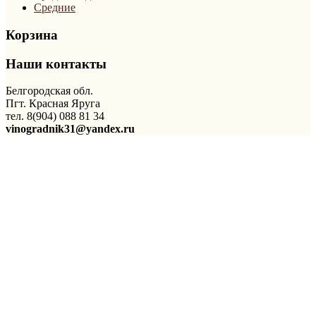
Средние
Корзина
Наши контакты
Белгородская обл.
Пгт. Красная Яруга
тел. 8(904) 088 81 34
vinogradnik31@yandex.ru
Магазин
Сверхранние
Ранние
Раннесредние
Средние
Среднепоздние
Авторские статьи
Акции
Прайс
Доставка
Контакты
©2026 Виноград Черноземья Все права защищены.