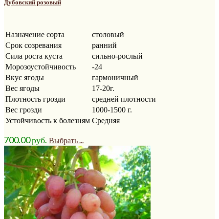
Дубовский розовый
Назначение сорта
столовый
Срок созревания
ранний
Сила роста куста
сильно-рослый
Морозоустойчивость
-24
Вкус ягоды
гармоничный
Вес ягоды
17-20г.
Плотность грозди
средней плотности
Вес грозди
1000-1500 г.
Устойчивость к болезням
Средняя
700.00
р
уб.
Выбрать ...