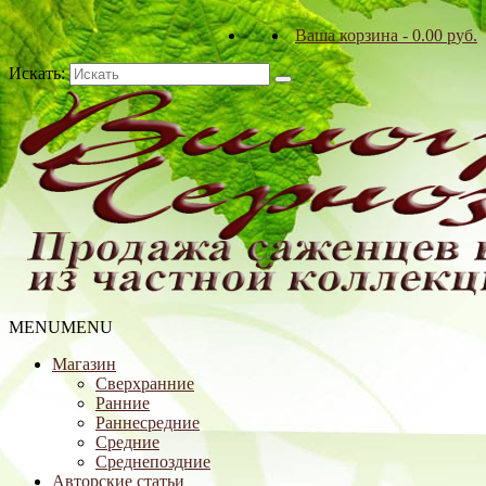
Ваша корзина
-
0.00
р
уб.
Искать:
MENU
MENU
Магазин
Сверхранние
Ранние
Раннесредние
Средние
Среднепоздние
Авторские статьи