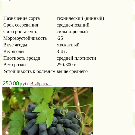
Назначение сорта
технический (винный)
Срок созревания
средне-поздний
Сила роста куста
сильно-рослый
Морозоустойчивость
-25
Вкус ягоды
мускатный
Вес ягоды
3-4 г.
Плотность грозди
средней плотности
Вес грозди
250-300 г.
Устойчивость к болезням
выше среднего
250.00
р
уб.
Выбрать ...