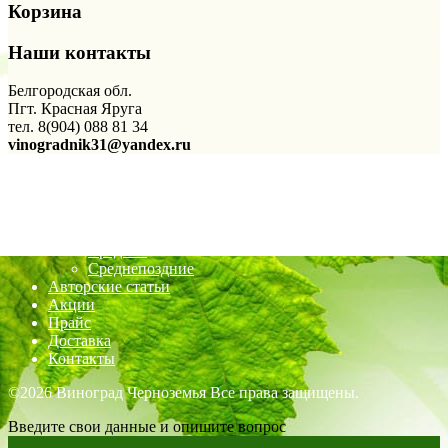
Корзина
Наши контакты
Белгородская обл.
Пгт. Красная Яруга
тел. 8(904) 088 81 34
vinogradnik31@yandex.ru
Магазин
Сверхранние
Ранние
Раннесредние
Средние
Среднепоздние
Авторские статьи
Акции
Прайс
Доставка
Контакты
©2026 Виноград Черноземья Все права защищены.
Введите свои данные и опишите вопрос