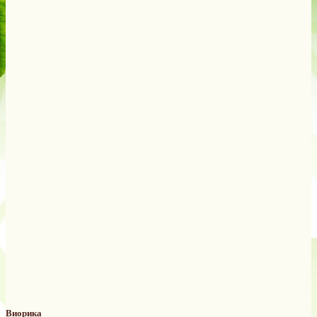
Виорика