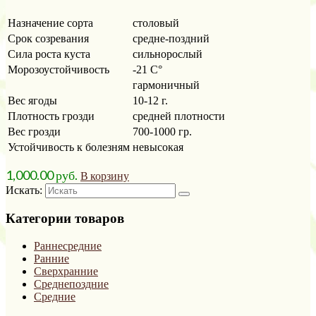
Назначение сорта
столовый
Срок созревания
средне-поздний
Сила роста куста
сильнорослый
Морозоустойчивость
-21 С°
гармоничный
Вес ягоды
10-12 г.
Плотность грозди
средней плотности
Вес грозди
700-1000 гр.
Устойчивость к болезням
невысокая
1,000.00
р
уб.
В корзину
Искать:
Категории товаров
Раннесредние
Ранние
Сверхранние
Среднепоздние
Средние