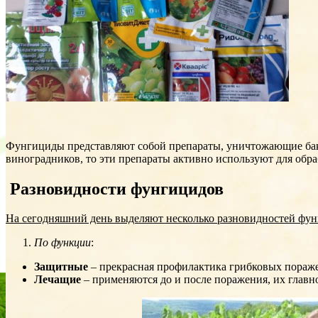
Фунгициды представляют собой препараты, уничтожающие бакт
виноградников, то эти препараты активно используют для обр
Разновидности фунгицидов
На сегодняшний день выделяют несколько разновидностей фун
По функции
:
Защитные
– прекрасная профилактика грибковых пораже
Лечащие
– применяются до и после поражения, их главн