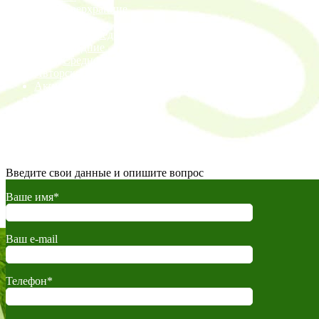
Сверхранние
Ранние
Раннесредние
Средние
Среднепоздние
Авторские статьи
Акции
Прайс
Доставка
Контакты
©2026 Виноград Черноземья Все права защищены.
Введите свои данные и опишите вопрос
Ваше имя*
Ваш e-mail
Телефон*