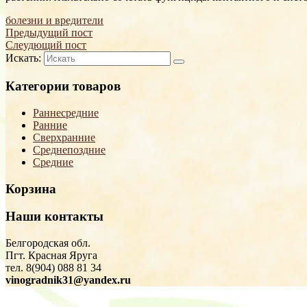
болезни и вредители
Предыдущий пост
Слеудющий пост
Искать:
Категории товаров
Раннесредние
Ранние
Сверхранние
Среднепоздние
Средние
Корзина
Наши контакты
Белгородская обл.
Пгт. Красная Яруга
тел. 8(904) 088 81 34
vinogradnik31@yandex.ru
Магазин