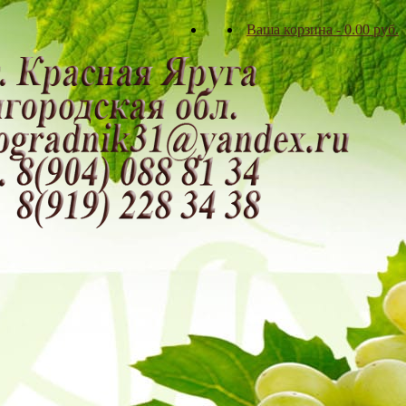
Ваша корзина
-
0.00
р
уб.