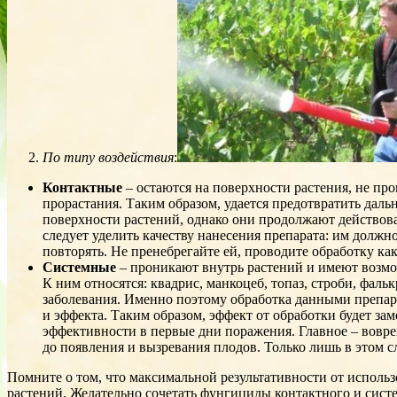
По типу воздействия
:
Контактные
– остаются на поверхности растения, не прон
прорастания. Таким образом, удается предотвратить дал
поверхности растений, однако они продолжают действова
следует уделить качеству нанесения препарата: им долж
повторять. Не пренебрегайте ей, проводите обработку ка
Системные
– проникают внутрь растений и имеют возмо
К ним относятся: квадрис, манкоцеб, топаз, строби, фа
заболевания. Именно поэтому обработка данными препар
и эффекта. Таким образом, эффект от обработки будет за
эффективности в первые дни поражения. Главное – вовре
до появления и вызревания плодов. Только лишь в этом с
Помните о том, что максимальной результативности от использ
растений. Желательно сочетать фунгициды контактного и сист