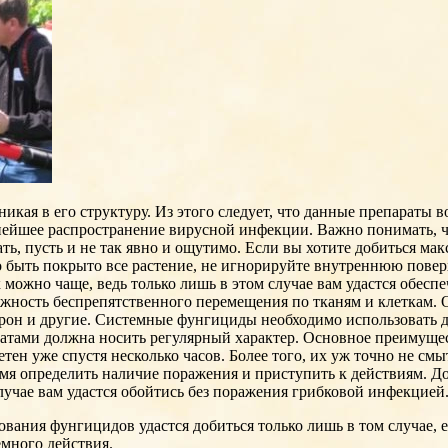
икая в его структуру. Из этого следует, что данные препараты в
ьнейшее распространение вирусной инфекции. Важно понимать, 
ть, пусть и не так явно и ощутимо. Если вы хотите добиться м
но быть покрыто все растение, не игнорируйте внутреннюю пове
к можно чаще, ведь только лишь в этом случае вам удастся обес
жность беспрепятственного перемещения по тканям и клеткам.
лькрон и другие. Системные фунгициды необходимо использовать
атами должна носить регулярный характер. Основное преимущес
метен уже спустя несколько часов. Более того, их уж точно не 
мя определить наличие поражения и приступить к действиям. Дос
лучае вам удастся обойтись без поражения грибковой инфекцией
ования фунгицидов удастся добиться только лишь в том случае, 
емного действия.